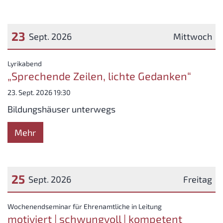
23
Sept. 2026
Mittwoch
Datum: 23. September 2026
:
Lyrikabend
„Sprechende Zeilen, lichte Gedanken“
23. Sept. 2026 19:30
Bildungshäuser unterwegs
Mehr
25
Sept. 2026
Freitag
Datum: 25. September 2026
:
Wochenendseminar für Ehrenamtliche in Leitung
motiviert | schwungvoll | kompetent