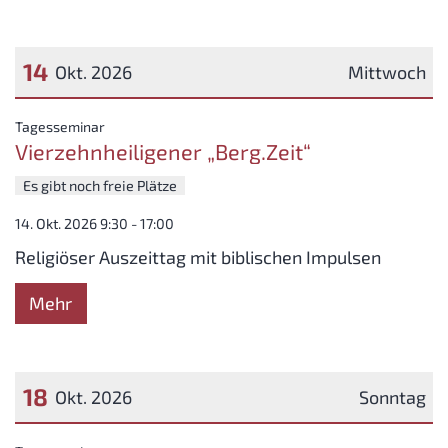
14
Okt. 2026
Mittwoch
Datum: 14. Oktober 2026
:
Tagesseminar
Vierzehnheiligener „Berg.Zeit“
Es gibt noch freie Plätze
14. Okt. 2026 9:30 - 17:00
Religiöser Auszeittag mit biblischen Impulsen
Mehr
18
Okt. 2026
Sonntag
Datum: 18. Oktober 2026