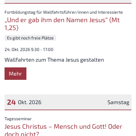
Datum: 24. Oktober 2026
:
Fortbildungstag für Wallfahrtsführer/innen und Interessierte
„Und er gab ihm den Namen Jesus“ (Mt
1,25)
Es gibt noch freie Plätze
24. Okt. 2026 9:30 - 17:00
Wallfahrten zum Thema Jesus gestalten
Mehr
24
Okt. 2026
Samstag
Datum: 24. Oktober 2026
:
Tagesseminar
Jesus Christus – Mensch und Gott! Oder
doch nicht?