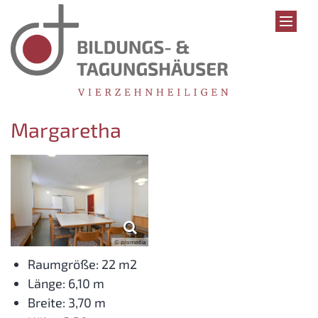
Zum Inhalt springen
Margaretha
© promedia
Raumgröße: 22 m2
Länge: 6,10 m
Breite: 3,70 m