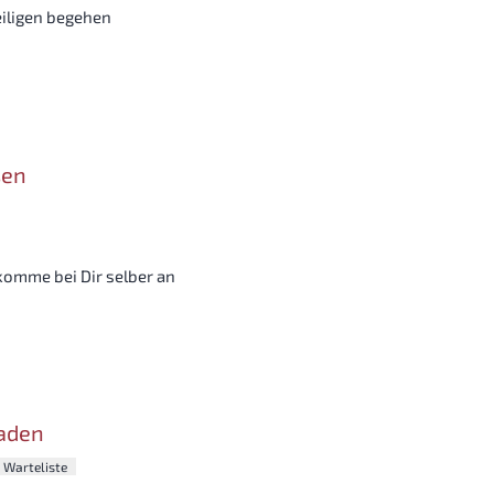
eiligen begehen
sen
 komme bei Dir selber an
aden
 Warteliste