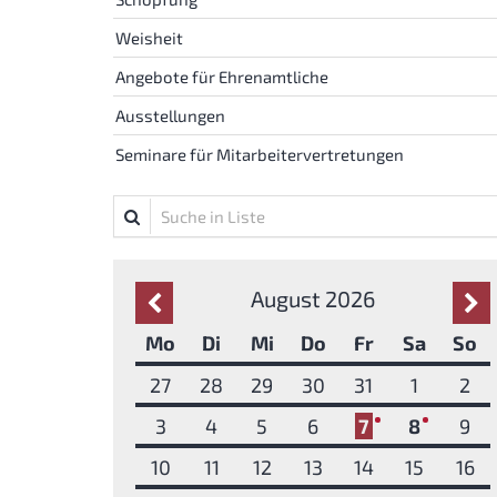
Weisheit
Angebote für Ehrenamtliche
Ausstellungen
Seminare für Mitarbeitervertretungen
Suche in Liste
August 2026
Vorherige Seite
Näc
Mo
Di
Mi
Do
Fr
Sa
So
27
28
29
30
31
1
2
3
4
5
6
7
8
9
1
1
10
11
12
13
14
15
16