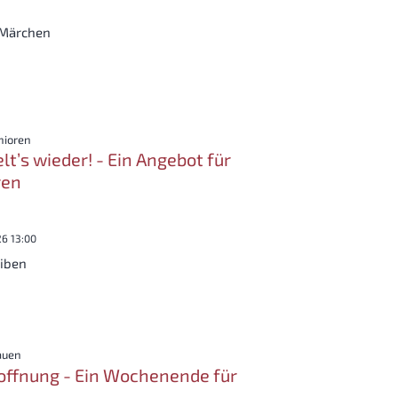
 Märchen
:
nioren
lt’s wieder! - Ein Angebot für
ren
026 13:00
eiben
:
auen
offnung - Ein Wochenende für